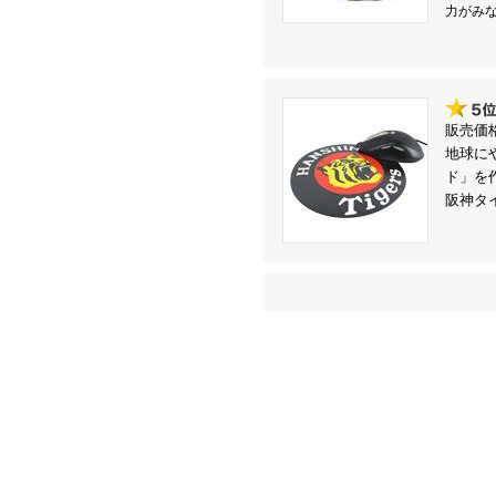
突発的な
力がみな
症状進行により
暫くよたよた
早急復帰に努力中
テーラー虎 
販売価格
地球に
2024.08.09
***夏季休暇の
ド」を
阪神タ
下記日程にて
8/10(土)～ 8/
ご不便おかけ
テーラー虎 
2024.04.23
*** GW中は
私事で恐縮で