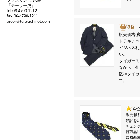
プラスサンビル6階
「テーラー虎」
tel 06-4790-1212
虎ファンの皆
fax 06-4790-1211
いいたします
order＠torakichinet.com
販売価格(
トラキチネ
テーラー虎 
ビジネス利
い。
2025.09.09
2025年 セ
タイガース
ながら、仕
阪神タイガ
て。
絶賛発売中!!!!
2024.08.22
***やっちゃい
お盆休み前、
販売価格
等々歩行困難
好評を
した。
チェンジ
新商品!
申し訳ありま
京都西