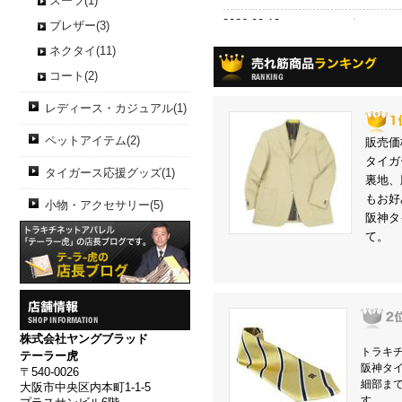
スーツ(1)
2026.02.13
2/18から2/
ブレザー(3)
ネクタイ(11)
上記の期間、
コート(2)
レディース・カジュアル(1)
ご不便おかけ
ペットアイテム(2)
販売価
タイガ
ご了承のほど
タイガース応援グッズ(1)
裏地、
もお好
小物・アクセサリー(5)
テーラー虎 
阪神タ
て。
2025.12.29
値mm夏年始
テーラー虎・
株式会社ヤングブラッド
新年1月5日ス
トラキ
テーラー虎
阪神タ
〒540-0026
細部ま
大阪市中央区内本町1-1-5
さぁー、連覇
す。