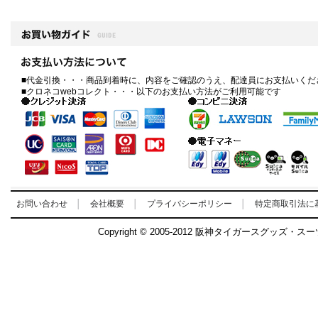
満足に営業が
ほぼ回復致し
5/4.5日除
遠慮なくご連
テーラー虎 
■代金引換・・・商品到着時に、内容をご確認のうえ、配達員にお支払いくだ
■クロネコwebコレクト・・・以下のお支払い方法がご利用可能です
2023.12.23
*** 年末年
2023年残
年始営業日の
12/30(土)1
お問い合わせ
│
会社概要
│
プライバシーポリシー
│
特定商取引法に
只今、クリス
Copyright © 2005-2012 阪神タイガースグッズ・ス
ミレニアムな
ど、大切な方
壁掛けカレン
ご検討くださ