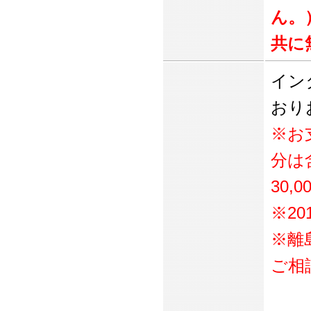
ん。
共に
イン
おり
※お
分は
30
※20
※離
ご相