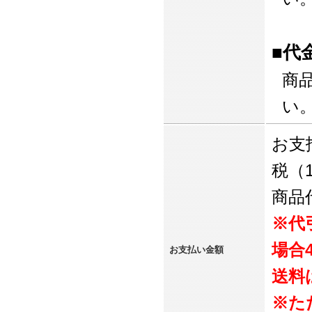
■代
商
い
お支
税（
商品
※代
場合
お支払い金額
送料
※た