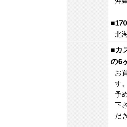
沖
■1
北
■カ
の6
お
す
予
下
だ