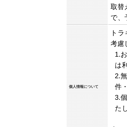
取替
で、
トラ
考慮
1
は
2
件
個人情報について
3
た