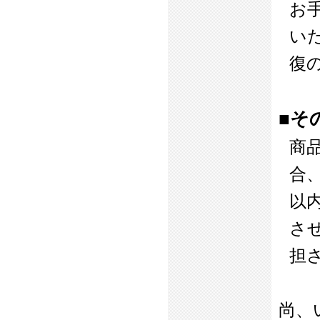
お
い
復
■そ
商
合
以
さ
担
尚、