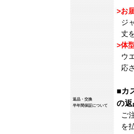
>お
ジ
丈
>体
ウ
応
■カ
返品・交換
の返
半年間保証について
ご
を