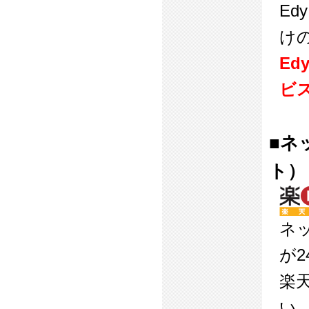
Ed
け
Ed
ビス
■ネ
ト）
ネ
が
楽
い