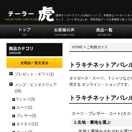
阪神タイガースファンの為のショップ。本格的なパーターンオ
そして、コート等をはじめ、球団承認グッズを多数取り扱って
HOME
> ご利用ガイド
トラキチネットアパレ
プレゼント・ギフト(1)
タイガース・スーツ、Ｔシャツなど
売する オンライン・ショップです。
メンズ・ビジネスウェア
(18)
トラキチネットアパレ
Yシャツ(3)
スーツ(1)
スーツ・ブレザー・コート(カス
ブレザー(3)
1.生地・裏地を選ぶ
ネクタイ(11)
生地と裏地をそれぞれお選び