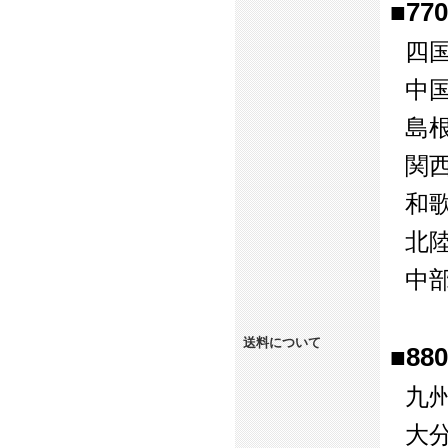
■7
四
中
島
関
和
北
中
送料について
■8
九
大