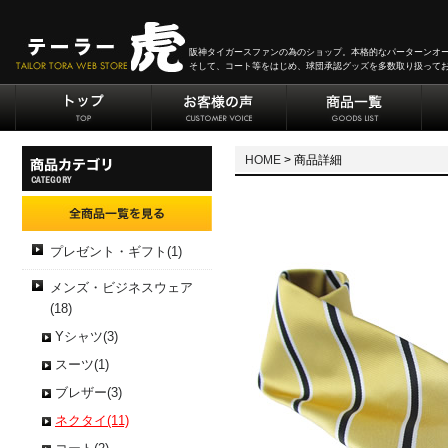
阪神タイガースファンの為のショップ。本格的なパーターンオ
そして、コート等をはじめ、球団承認グッズを多数取り扱って
HOME
> 商品詳細
プレゼント・ギフト(1)
メンズ・ビジネスウェア
(18)
Yシャツ(3)
スーツ(1)
ブレザー(3)
ネクタイ(11)