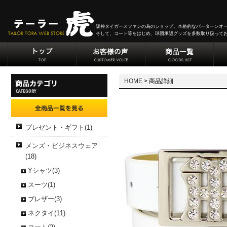
阪神タイガースファンの為のショップ。本格的なパーターンオ
そして、コート等をはじめ、球団承認グッズを多数取り扱って
HOME
> 商品詳細
プレゼント・ギフト(1)
メンズ・ビジネスウェア
(18)
Yシャツ(3)
スーツ(1)
ブレザー(3)
ネクタイ(11)