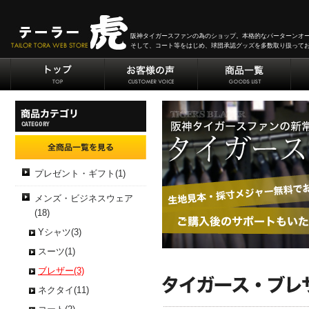
阪神タイガースファンの為のショップ。本格的なパーターンオ
そして、コート等をはじめ、球団承認グッズを多数取り扱って
プレゼント・ギフト(1)
メンズ・ビジネスウェア
(18)
Yシャツ(3)
スーツ(1)
ブレザー(3)
ネクタイ(11)